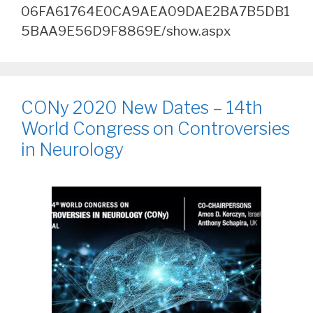
06FA61764E0CA9AEA09DAE2BA7B5DB1
5BAA9E56D9F8869E/show.aspx
CONy 2020 New Dates – 14th
World Congress on Controversies
in Neurology