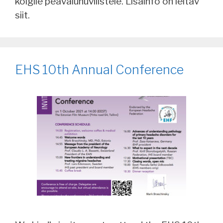
kôigile peavaluhuvilistele. Lisainfo on leitav
siit.
EHS 10th Annual Conference