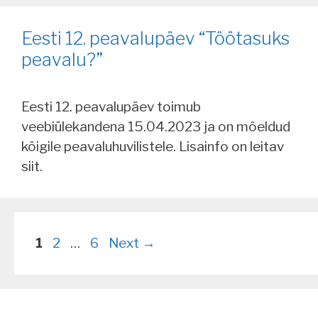
Eesti 12. peavalupäev “Töötasuks
peavalu?”
Eesti 12. peavalupäev toimub
veebiülekandena 15.04.2023 ja on môeldud
kôigile peavaluhuvilistele. Lisainfo on leitav
siit.
Page
Page
Page
1
2
…
6
Next
→