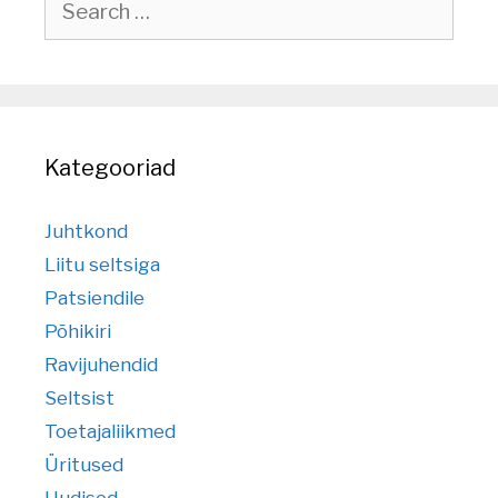
for:
Kategooriad
Juhtkond
Liitu seltsiga
Patsiendile
Põhikiri
Ravijuhendid
Seltsist
Toetajaliikmed
Üritused
Uudised