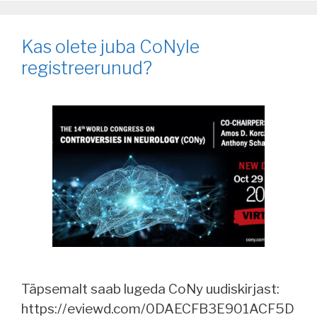
Kas olete juba CoNyle
registreerunud?
Täpsemalt saab lugeda CoNy uudiskirjast:
https://eviewd.com/0DAECFB3E901ACF5D