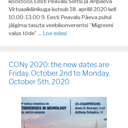
koostöös Eesti Peavalu Seltsi ja Äripäeva
Virtuaalkliinikuga kutsub 18. aprillil 2020 kell
10.00-13.00 9. Eesti Peavalu Päeva puhul
jälgima tasuta veebikonverentsi “Migreeni
valus tõde” …
Loe edasi
CONy 2020: the new dates are
Friday, October 2nd to Monday,
October 5th, 2020