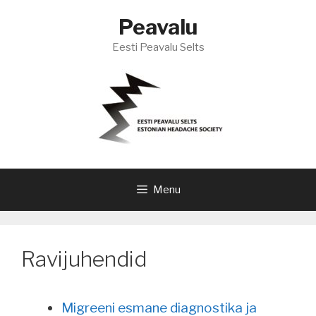
Skip
Peavalu
to
content
Eesti Peavalu Selts
Menu
Ravijuhendid
Migreeni esmane diagnostika ja